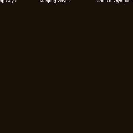
ng Ways
Mahjong Ways 2
Gates of Olympus Sup