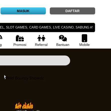
MASUK
DAFTAR
 SLOT GAMES, CARD GAMES, LIVE CASINO, SABUNG AYAM TERPERCAYA
og
Promosi
Referral
Bantuan
Mobile