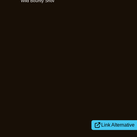
er Scatter
Wild Bounty Showdown
Link Alternative