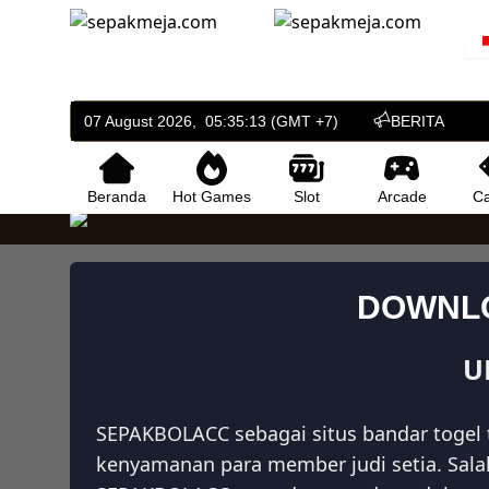
07 August 2026,
05:35:13 (GMT +7)
BERITA
Beranda
Hot Games
Slot
Arcade
Ca
DOWNLO
U
SEPAKBOLACC sebagai situs bandar togel t
kenyamanan para member judi setia. Sala