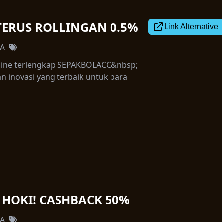
ERUS ROLLINGAN 0.5%
Link Alternative
LA
line terlengkap SEPAKBOLACC&nbsp;
n inovasi yang terbaik untuk para
HOKI! CASHBACK 50%
LA