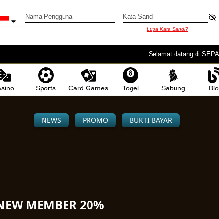
Lupa Kata Sandi?
Selamat datang di SEPAK
sino
Sports
Card Games
Togel
Sabung
Bl
NEWS
PROMO
BUKTI BAYAR
 NEW MEMBER 20%