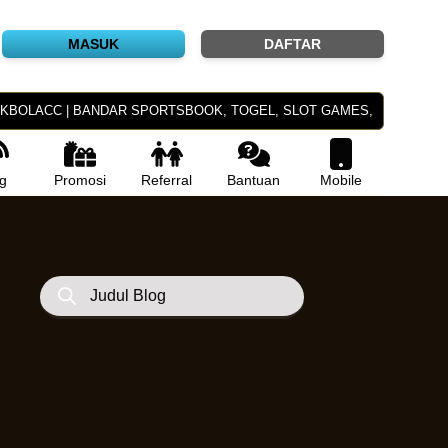
MASUK
DAFTAR
BOLACC | BANDAR SPORTSBOOK, TOGEL, SLOT GAMES, CARD GAMES, L
og
Promosi
Referral
Bantuan
Mobile