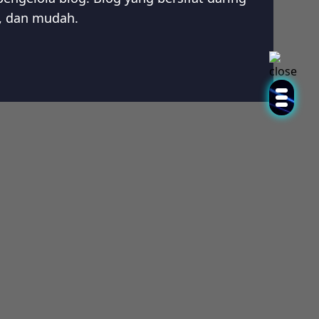
t, dan mudah.
erikan sesuatu yang terbaik untuk para
ber akan mendapatkan semua informasi
terbagi atas 3 kategori , dimana para
n dicari atau diketahui.
r setia SEPAKBOLACC mengenai informasi
da pada situs SEPAKBOLACC seperti Update
eperti : Cara bermain , Tips & Trik untuk
dan yang sedang berjalan yang disediakan
 yang harus dipenuhi oleh member setia
n Oleh situs.