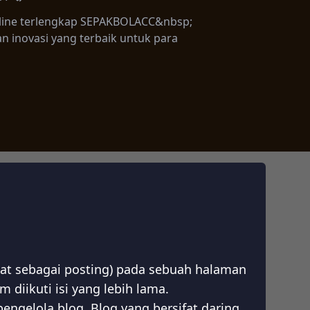
line terlengkap SEPAKBOLACC&nbsp;
n inovasi yang terbaik untuk para
muat sebagai posting) pada sebuah halaman
m diikuti isi yang lebih lama.
engelola blog. Blog yang bersifat daring