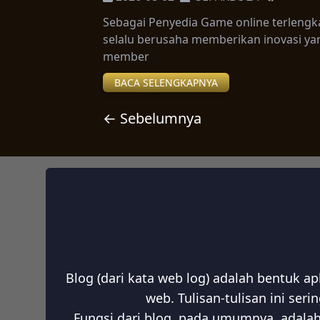
Sebagai Penyedia Game online terlen
selalu berusaha memberikan inovasi ya
member
BACA SELENGKAPNYA
← Sebelumnya
Blog (dari kata web log) adalah bentuk a
web. Tulisan-tulisan ini seri
Fungsi dari blog, pada umumnya, adalah 