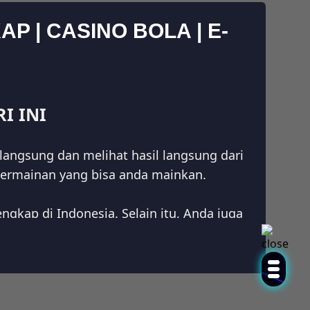
 | CASINO BOLA | E-
I INI
langsung dan melihat hasil langsung dari
 permainan yang bisa anda mainkan.
gkap di Indonesia. Selain itu, Anda juga
amboja atau Cambodia, togel Taiwan,
el Grabpools melalui versi WAP.
 togel hari ini kapanpun dan dimanapun.