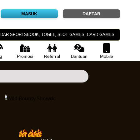
MASUK
DAFTAR
DAR SPORTSBOOK, TOGEL, SLOT GAMES, CARD GAMES, LIVE CASINO, S
og
Promosi
Referral
Bantuan
Mobile