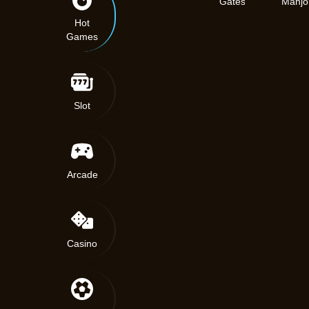
Gates of Olympus 10
Mahjo
Hot
Games
Slot
Arcade
Casino