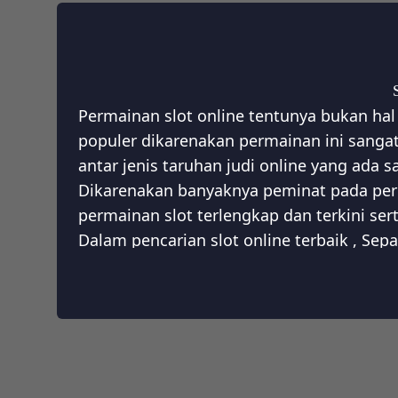
Permainan slot online tentunya bukan hal 
populer dikarenakan permainan ini sanga
antar jenis taruhan judi online yang ada sa
Dikarenakan banyaknya peminat pada perma
permainan slot terlengkap dan terkini ser
Dalam pencarian slot online terbaik , Se
semua kemenangan para pemain judi slot 
MENG
Bagi para pecinta permainan slot online,
situs slot online yang sudah terbukti 