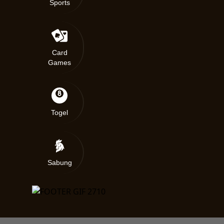
Sports
Card
Games
Togel
Sabung