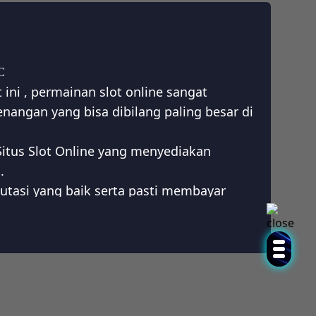
C
ini , permainan slot online sangat
angan yang bisa dibilang paling besar di
Situs Slot Online yang menyediakan
.
putasi yang baik serta pasti membayar
OLACC
ain permainan slot online adalah memilih
a , beruntungnya Sepakbolacc masuk