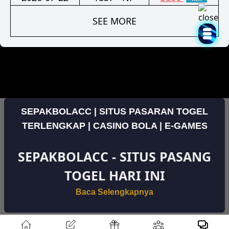
SEE MORE
SEPAKBOLACC | SITUS PASARAN TOGEL
TERLENGKAP | CASINO BOLA | E-GAMES
SEPAKBOLACC - SITUS PASANG
TOGEL HARI INI
Baca Selengkapnya
SEPAKBOLACC adalah situs bandar togel dengan
pasaran togel terlengkap. Anda bisa bermain
Mitra Kami
langsung dan melihat hasil langsung dari togel hari ini