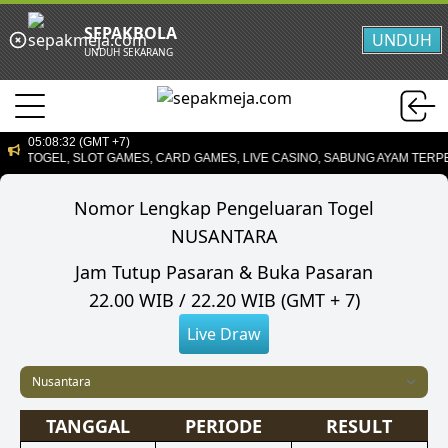
SEPAKBOLA
UNDUH
UNDUH SEKARANG
05:08:32 (GMT +7)
K, TOGEL, SLOT GAMES, CARD GAMES, LIVE CASINO, SABUNG AYAM TERPERCA
Nomor Lengkap Pengeluaran Togel
NUSANTARA
Jam Tutup Pasaran & Buka Pasaran
22.00 WIB / 22.20 WIB (GMT + 7)
Live Draw
TANGGAL
PERIODE
RESULT