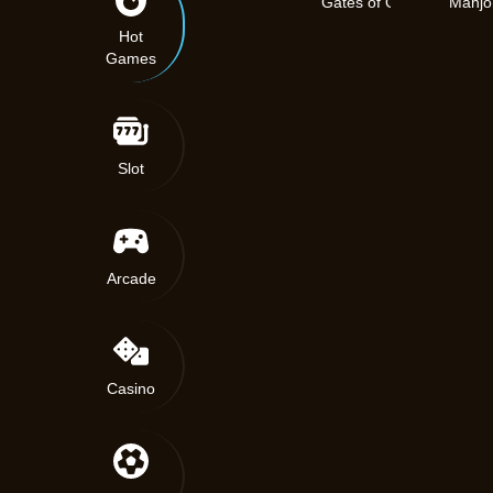
Gates of Olympus 1000™
Mahjo
Hot
Games
Slot
Arcade
Casino