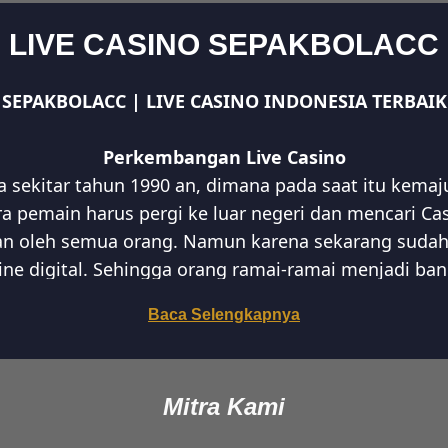
LIVE CASINO SEPAKBOLACC
SEPAKBOLACC | LIVE CASINO INDONESIA TERBAIK
Perkembangan Live Casino
 sekitar tahun 1990 an, dimana pada saat itu kemaj
ara pemain harus pergi ke luar negeri dan mencari Cas
kan oleh semua orang. Namun karena sekarang sudah
ine digital. Sehingga orang ramai-ramai menjadi ban
, semua orang bisa bermain judi online casino secar
Baca Selengkapnya
baccarat, roulette, sicbo, dragon tiger dan masih ba
 lagi pergi ke Casino darat. Sudah jutaan member y
setiap harinya.
Mitra Kami
Pengertian Live Casino
menjelaskan kata benda selanjutnya yakni “casino”. K