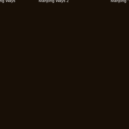
ng Ways
Mahjong Ways 2
Mahjong Win