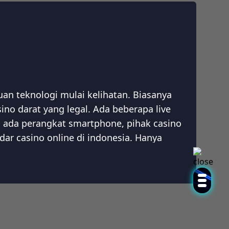
uan teknologi mulai kelihatan. Biasanya
ino darat yang legal. Ada beberapa live
 ada perangkat smartphone, pihak casino
dar casino online di indonesia. Hanya
a bebas. Perkembangan live casino berhasil
nyak lagi . Semenjak kehadiran live casino
ang memainkan permainan judi live casino
emudian kalau kita coba artikan ke dalam