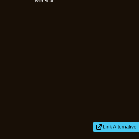
s 3 - Black Scatter
Wild Bounty Showdown
Link Alternative