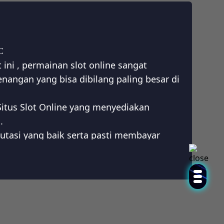
C
ini , permainan slot online sangat
angan yang bisa dibilang paling besar di
Situs Slot Online yang menyediakan
.
putasi yang baik serta pasti membayar
OLACC
ain permainan slot online adalah memilih
a , beruntungnya Sepakbolacc masuk