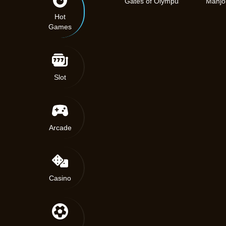
Gates of Olympus 1000™
Mahjo
Hot
Games
Slot
Arcade
Casino