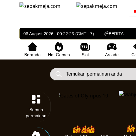
06 August 2026,
00:22:24 (GMT +7)
BERITA
Beranda
Hot Games
Slot
Arcade
Ca
Semua
permainan