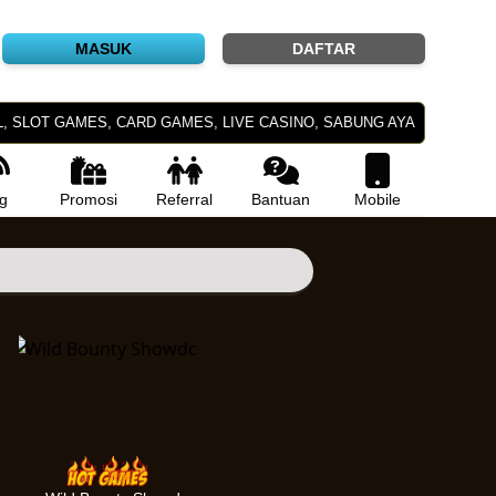
MASUK
DAFTAR
LOT GAMES, CARD GAMES, LIVE CASINO, SABUNG AYAM TERPERCAYA D
og
Promosi
Referral
Bantuan
Mobile